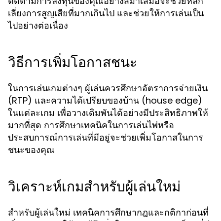
ติดตามการลงทุนของคุณอย่างสม่ำเสมอจะช่วยหลีก
เลี่ยงการสูญเสียที่มากเกินไป และช่วยให้การเล่นเป็น
ไปอย่างต่อเนื่อง
วิธีการเพิ่มโอกาสชนะ
ในการเล่นเกมต่างๆ ผู้เล่นควรศึกษาอัตราการจ่ายเงิน
(RTP) และความได้เปรียบของบ้าน (house edge)
ในแต่ละเกม เพื่อวางเดิมพันได้อย่างมีประสิทธิภาพให้
มากที่สุด การศึกษาเทคนิคในการเล่นไพ่หรือ
ประสบการณ์การเล่นที่มีอยู่จะช่วยเพิ่มโอกาสในการ
ชนะของคุณ
วิเคราะห์เกมสำหรับผู้เล่นใหม่
สำหรับผู้เล่นใหม่ เทคนิคการศึกษากฎและกติกาก่อนที่