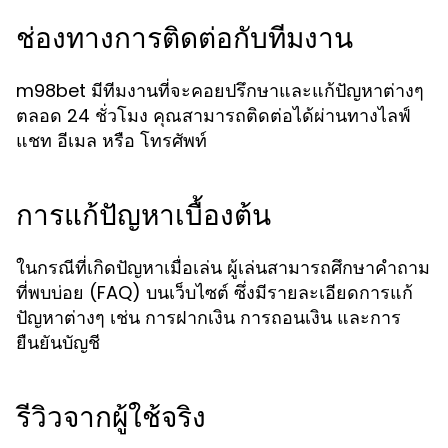
ช่องทางการติดต่อกับทีมงาน
m98bet มีทีมงานที่จะคอยปรึกษาและแก้ปัญหาต่างๆ
ตลอด 24 ชั่วโมง คุณสามารถติดต่อได้ผ่านทางไลฟ์
แชท อีเมล หรือ โทรศัพท์
การแก้ปัญหาเบื้องต้น
ในกรณีที่เกิดปัญหาเมื่อเล่น ผู้เล่นสามารถศึกษาคำถาม
ที่พบบ่อย (FAQ) บนเว็บไซต์ ซึ่งมีรายละเอียดการแก้
ปัญหาต่างๆ เช่น การฝากเงิน การถอนเงิน และการ
ยืนยันบัญชี
รีวิวจากผู้ใช้จริง