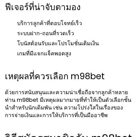
ฟีเจอร์ที่น่าจับตามอง
บริการลูกค้าที่ตอบโจทย์เร็ว
ระบบฝาก-ถอนที่รวดเร็ว
โบนัสต้อนรับและโปรโมชั่นเติมเงิน
เกมที่มีแจกแจ็คพอตสูง
เหตุผลที่ควรเลือก m98bet
ด้วยการสนับสนุนและความน่าเชื่อถือจากลูกค้าหลาย
ท่าน m98bet มีเหตุผลมากมายที่ทำให้เป็นตัวเลือกชั้น
นำสำหรับนักเดิมพัน เช่น ความโปร่งใสในเรื่องของ
การจ่ายเงินและการให้บริการที่เป็นมืออาชีพ