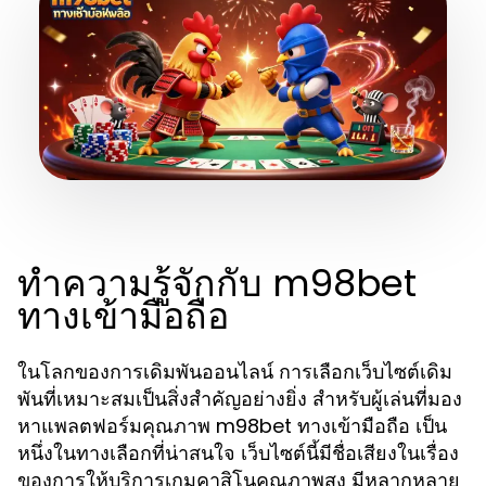
ทำความรู้จักกับ m98bet
ทางเข้ามือถือ
ในโลกของการเดิมพันออนไลน์ การเลือกเว็บไซต์เดิม
พันที่เหมาะสมเป็นสิ่งสำคัญอย่างยิ่ง สำหรับผู้เล่นที่มอง
หาแพลตฟอร์มคุณภาพ m98bet ทางเข้ามือถือ เป็น
หนึ่งในทางเลือกที่น่าสนใจ เว็บไซต์นี้มีชื่อเสียงในเรื่อง
ของการให้บริการเกมคาสิโนคุณภาพสูง มีหลากหลาย